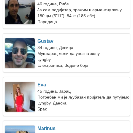
46 година, Рибе
Ја сам педијатар, тражим шармантну жену
180 цм (5'11"), 84 кг (185 лбс)
Породица
Gustav
34 године, Девица
Мушкарац жели да упозна жену
Lyngby
Електроника, Водене боје
Eva
45 година, Јарац
Потребан ми је љубазан пријатељ да путујемо
заједно
Lyngby, Данска
Брак
Marinus