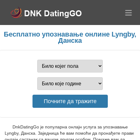
Бесплатно упознавање онлине Lyngby,
Данска
DnkDatingGo је популарна онлајн услуга за упознавање
Lyngby, Данска. Заједница ће вам помоћи да пронађете прави
онлајн састанак са вашом другом особом. Помаже вам да