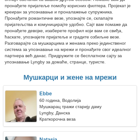
пронађете пријатеље помоћу корисних филтера. Пројекат је
креиран за упознавање и проналажење супружника.
Пронађите романтичне везе, упознајте се, склапајте
пријатељства и комуницирајте удобно. Сајт вам помаже да
пронађете девојке, изаберете профил који вам се свиђа,
ћаскате, упознајете пријатеље и градите озбиљне везе.
Разговарајте са мушкарцима и женама преко јединственог
система за упознавање на мрежи и пронађите свог идеалног
партнера већ данас. Придружите се бесплатном сајту за
упознавање Lyngby за домаће, странце, туристе.
Мушкарци и жене на мрежи
Ebbe
60 година, Водолија
Мушкарац тражи старију даму
Lyngby, Данска
Краткорочна веза
Natasja