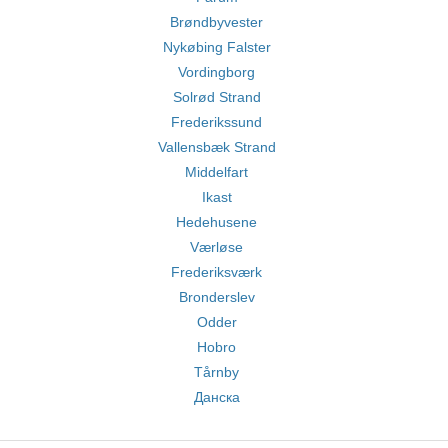
Brøndbyvester
Nykøbing Falster
Vordingborg
Solrød Strand
Frederikssund
Vallensbæk Strand
Middelfart
Ikast
Hedehusene
Værløse
Frederiksværk
Bronderslev
Odder
Hobro
Tårnby
Данска