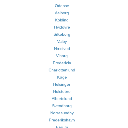
Odense
Aalborg
Kolding
Hvidovre
Silkeborg
Valby
Næstved
Viborg
Fredericia
Charlottenlund
Køge
Helsingør
Holstebro
Albertslund
Svendborg
Norresundby
Frederikshavn
Farum