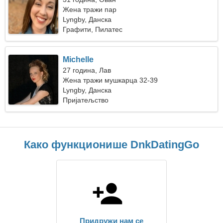
Жена тражи пар
Lyngby, Данска
Графити, Пилатес
Michelle
27 година, Лав
Жена тражи мушкарца 32-39
Lyngby, Данска
Пријатељство
Како функционише DnkDatingGo
Придружи нам се