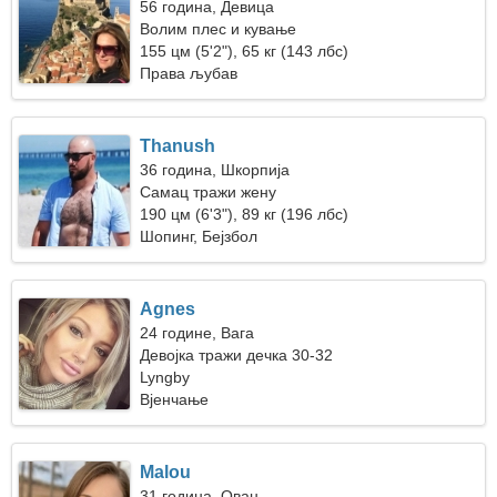
56 година, Девица
Волим плес и кување
155 цм (5'2"), 65 кг (143 лбс)
Права љубав
Thanush
36 година, Шкорпија
Самац тражи жену
190 цм (6'3"), 89 кг (196 лбс)
Шопинг, Бејзбол
Agnes
24 године, Вага
Девојка тражи дечка 30-32
Lyngby
Вјенчање
Malou
31 година, Ован