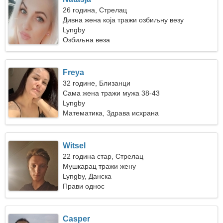
26 година, Стрелац
Дивна жена која тражи озбиљну везу
Lyngby
Озбиљна веза
Freya
32 године, Близанци
Сама жена тражи мужа 38-43
Lyngby
Математика, Здрава исхрана
Witsel
22 година стар, Стрелац
Мушкарац тражи жену
Lyngby, Данска
Прави однос
Casper