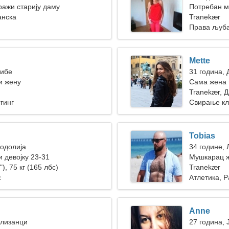
ажи старију даму
Потребан ми
анска
заједничко
Tranekær
Права љуб
Mette
Рибе
31 година,
и жену
Сама жена 
Tranekær, 
гинг
Свирање кл
Tobias
Водолија
34 године, 
 девојку 23-31
Мушкарац ж
"), 75 кг (165 лбс)
Tranekær
с
Атлетика, Р
Anne
Близанци
27 година, 