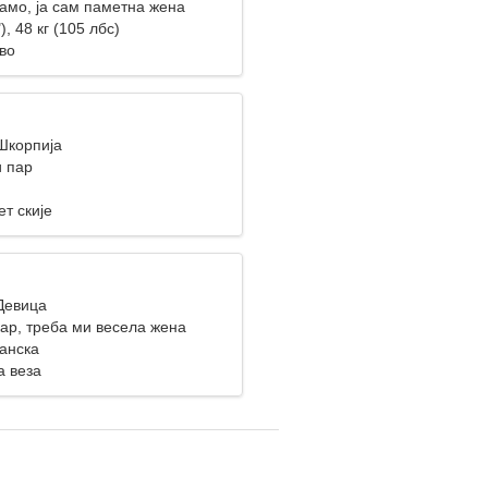
амо, ја сам паметна жена
), 48 кг (105 лбс)
во
 Шкорпија
 пар
ет скије
 Девица
кар, треба ми весела жена
Данска
а веза