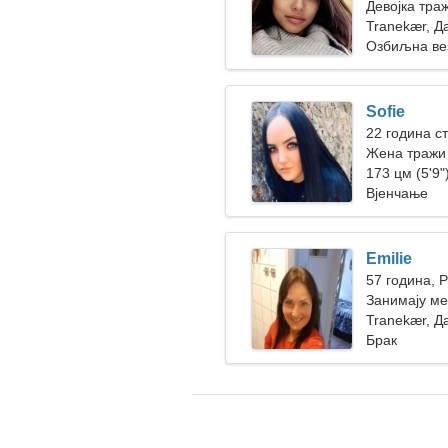
Девојка тра
Tranekær, Д
Озбиљна ве
Sofie
22 година с
Жена тражи
173 цм (5'9")
Вјенчање
Emilie
57 година, 
Занимају ме
Tranekær, Д
Брак