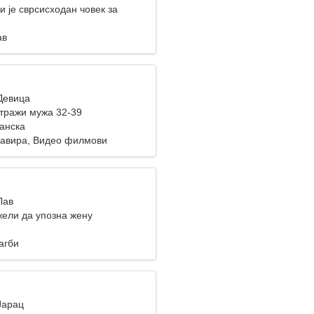
 је сврсисходан човек за
 путовање
ав
 Девица
тражи мужа 32-39
Данска
авира, Видео филмови
Лав
ели да упозна жену
агби
Јарац