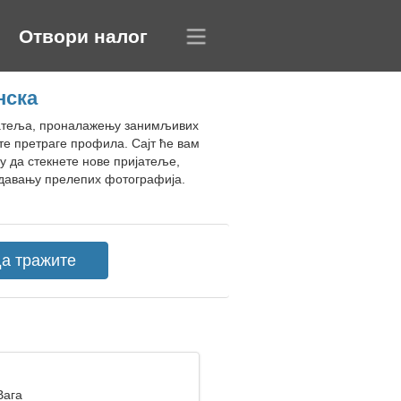
Отвори налог
нска
ијатеља, проналажењу занимљивих
те претраге профила. Сајт ће вам
у да стекнете нове пријатеље,
одавању прелепих фотографија.
Вага