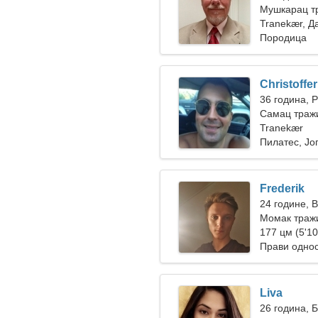
Мушкарац тр
Tranekær, Д
Породица
Christoffer
36 година, 
Самац траж
Tranekær
Пилатес, Јог
Frederik
24 године, 
Момак тражи
177 цм (5'10
Прави одно
Liva
26 година, 