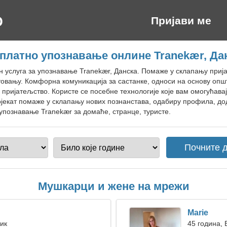
Пријави ме
платно упознавање онлине Tranekær, Да
јн услуга за упознавање Tranekær, Данска. Помаже у склапању пр
овању. Комфорна комуникација за састанке, односи на основу опш
пријатељство. Користе се посебне технологије које вам омогућавај
јекат помаже у склапању нових познанстава, одабиру профила, д
упознавање Tranekær за домаће, странце, туристе.
Мушкарци и жене на мрежи
Marie
Бик
45 година, 