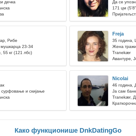
жи дечка
Да се упозн
анска
171 цм (5'8"
за
Пријатељст
Freja
тар, Рибе
35 година,
 мушкарца 23-34
Жена тражи
, 55 кг (121 лбс)
Tranekær
Авантуре, Ј
Nicolai
Рак
46 година,
 сурфовање и скијање
Ја сам бан
анска
Tranekær, 
Краткорочн
Како функционише DnkDatingGo