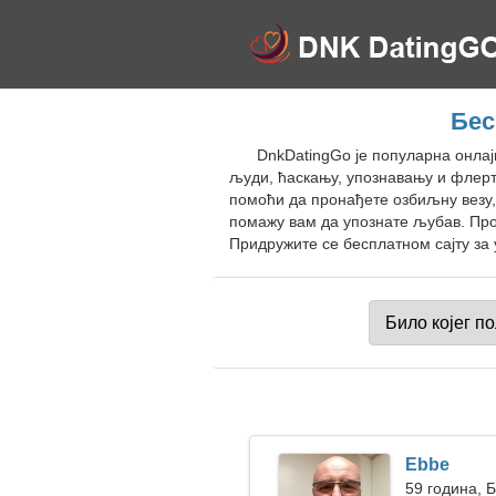
Бес
DnkDatingGo је популарна онла
људи, ћаскању, упознавању и флерт
помоћи да пронађете озбиљну везу, 
помажу вам да упознате љубав. Про
Придружите се бесплатном сајту за 
Ebbe
59 година, 