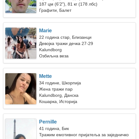
187 цм (6'2"), 81 кг (178 лбс)
Графити, Балет
Marie
22 година стар, Близанци
Девојка тражи дечка 27-29
Kalundborg
Озбиљна веза
Mette
34 године, Шкорпија
Жена тражи пар
Kalundborg, Данска
Кошарка, Историја
Pernille
41 година, Бик
Тражим емотивног пријатеља за заједничко