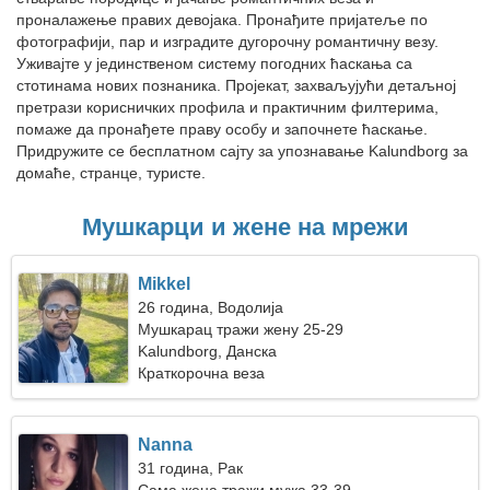
проналажење правих девојака. Пронађите пријатеље по
фотографији, пар и изградите дугорочну романтичну везу.
Уживајте у јединственом систему погодних ћаскања са
стотинама нових познаника. Пројекат, захваљујући детаљној
претрази корисничких профила и практичним филтерима,
помаже да пронађете праву особу и започнете ћаскање.
Придружите се бесплатном сајту за упознавање Kalundborg за
домаће, странце, туристе.
Мушкарци и жене на мрежи
Mikkel
26 година, Водолија
Мушкарац тражи жену 25-29
Kalundborg, Данска
Краткорочна веза
Nanna
31 година, Рак