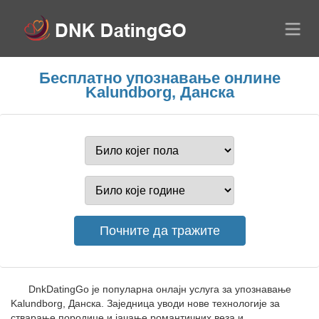
Бесплатно упознавање онлине
Kalundborg, Данска
DnkDatingGo је популарна онлајн услуга за упознавање
Kalundborg, Данска. Заједница уводи нове технологије за
стварање породице и јачање романтичних веза и