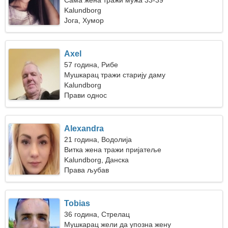
Сама жена тражи мужа 33-39
Kalundborg
Јога, Хумор
Axel
57 година, Рибе
Мушкарац тражи старију даму
Kalundborg
Прави однос
Alexandra
21 година, Водолија
Витка жена тражи пријатеље
Kalundborg, Данска
Права љубав
Tobias
36 година, Стрелац
Мушкарац жели да упозна жену