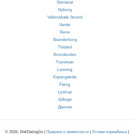
Stenløse
Nyborg
Vallensbæk Strand
Varde
Rene
Skanderborg
Thisted
Bronderslev
Tranekær
Løsning
Espergærde
Fløng
Lystrup
Jyllinge
Данска
© 2026, DnkDatingGo |
Правила о приватности
|
Услови коришћења
|