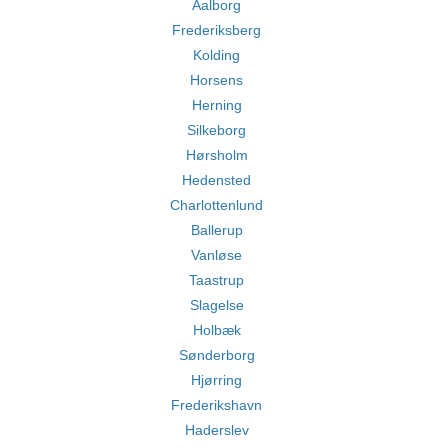
Aalborg
Frederiksberg
Kolding
Horsens
Herning
Silkeborg
Hørsholm
Hedensted
Charlottenlund
Ballerup
Vanløse
Taastrup
Slagelse
Holbæk
Sønderborg
Hjørring
Frederikshavn
Haderslev