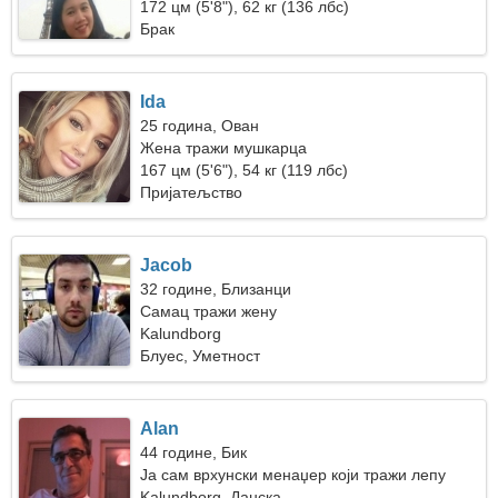
скијање
172 цм (5'8"), 62 кг (136 лбс)
Брак
Ida
25 година, Ован
Жена тражи мушкарца
167 цм (5'6"), 54 кг (119 лбс)
Пријатељство
Jacob
32 године, Близанци
Самац тражи жену
Kalundborg
Блуес, Уметност
Alan
44 године, Бик
Ја сам врхунски менаџер који тражи лепу
жену
Kalundborg, Данска