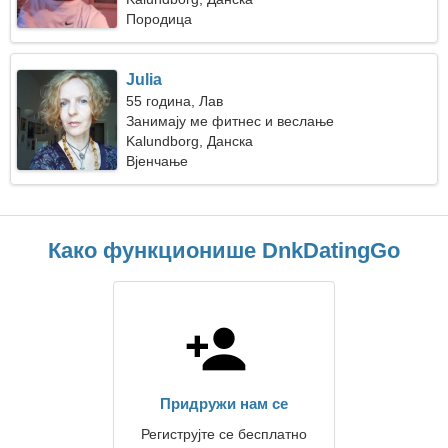
Породица
Julia
55 година, Лав
Занимају ме фитнес и веслање
Kalundborg, Данска
Вјенчање
Како функционише DnkDatingGo
Придружи нам се
Региструјте се бесплатно